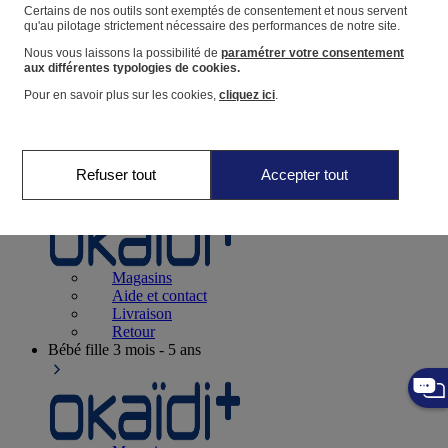
Suivre une commande
Certains de nos outils sont exemptés de consentement et nous servent
qu'au pilotage strictement nécessaire des performances de notre site.
Panier
Nous vous laissons la possibilité de
paramétrer votre consentement
Favoris
aux différentes typologies de cookies.
Pour en savoir plus sur les cookies,
cliquez ici
.
Refuser tout
Accepter tout
Naissance
0-12 mois
Magasins
Aide et contact
Livraison
Retour
Bébé fille
3 mois - 5 ans