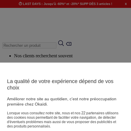
x
⏱️ LAST DAYS : Jusqu'à -60%* et -20%* SUPP DÈS 3 articles !
Nos clients recherchent souvent
Mots clés suggérés
Conseils suggérés
La qualité de votre expérience dépend de vos
Produits suggérés
choix
Voir tous les produits
Améliorer notre site au quotidien, c'est notre préoccupation
première chez Okaïdi.
Magasin
22
Lorsque vous consultez notre site, nous et nos
partenaires utilisons
des cookies nous permettant de faciliter votre navigation, de détecter
d'éventuels problèmes mais aussi de vous proposer des publicités et
des produits personnalisés.
Vos informations personnelles