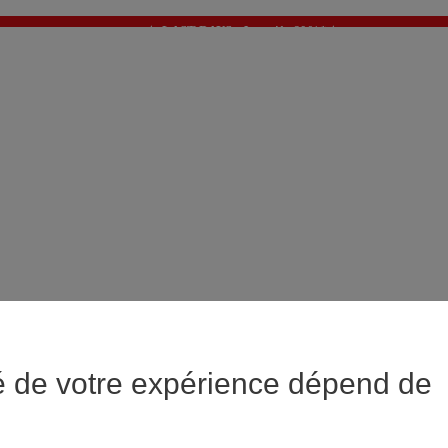
✨ LAST DAYS : Jusqu'à -60%* ✨
💙 1€* le 3ème article sur une sélection Été 💙
é de votre expérience dépend de