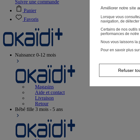
Suivre une commande
Améliorer notre site 
Panier
Lorsque vous consultez
Favoris
navigation, de détecte
Certains de nos outils
performances de notre 
Nous vous laissons la p
Pour en savoir plus sur
Naissance
0-12 mois
Refuser to
Magasins
Aide et contact
Livraison
Retour
Bébé fille
3 mois - 5 ans