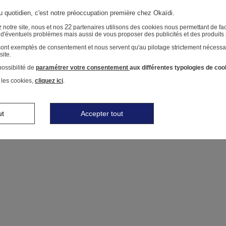
au quotidien, c'est notre préoccupation première chez Okaïdi.
22
 notre site, nous et nos
partenaires utilisons des cookies nous permettant de faci
r d'éventuels problèmes mais aussi de vous proposer des publicités et des produits
 sont exemptés de consentement et nous servent qu'au pilotage strictement nécessa
site.
ossibilité de
paramétrer votre consentement
aux différentes typologies de coo
 les cookies,
cliquez ici
.
ut
Accepter tout