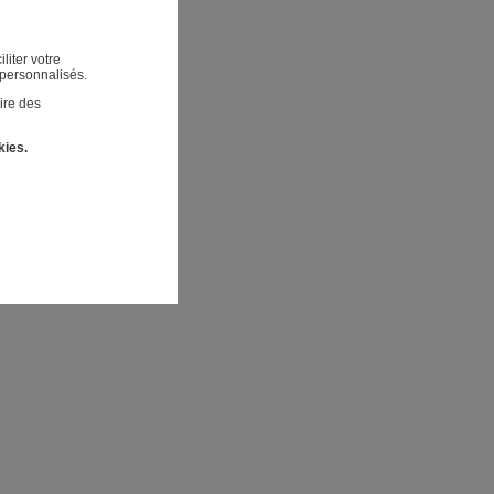
liter votre
 personnalisés.
ire des
kies.