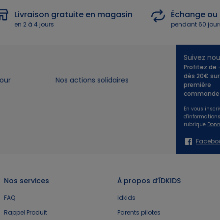
Livraison gratuite en magasin
Échange ou
en 2 à 4 jours
pendant 60 jour
Suivez no
Profitez de
dès 20€ sur
our
Nos actions solidaires
première
commande 
En vous inscri
d'information
rubrique
Donn
Facebo
Nos services
À propos d’ÏDKIDS
FAQ
Idkids
Rappel Produit
Parents pilotes