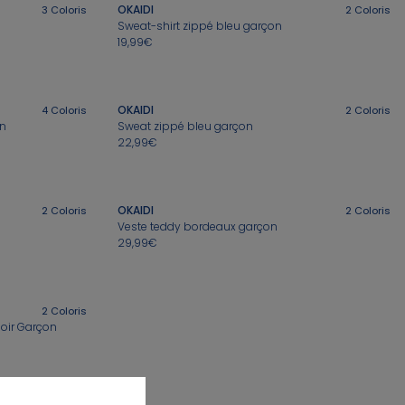
OKAIDI
3
Coloris
2
Coloris
Sweat-shirt zippé bleu garçon
19,99€
OKAIDI
4
Coloris
2
Coloris
on
Sweat zippé bleu garçon
22,99€
OKAIDI
2
Coloris
2
Coloris
Veste teddy bordeaux garçon
29,99€
2
Coloris
noir Garçon