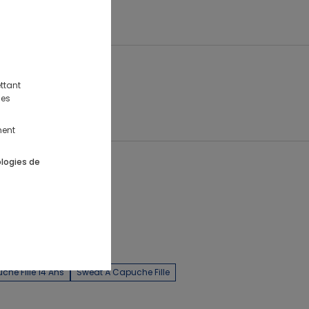
ttant
des
issance
ment
ologies de
he Fille 14 Ans
Sweat À Capuche Fille