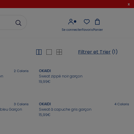
x
Se connecter
Favoris
Panier
Filtrer et Trier
(1)
OKAIDI
2
Coloris
on
Sweat zippé noir garçon
19,99€
OKAIDI
3
Coloris
4
Coloris
 bleu Garçon
Sweat à capuche gris garçon
15,99€