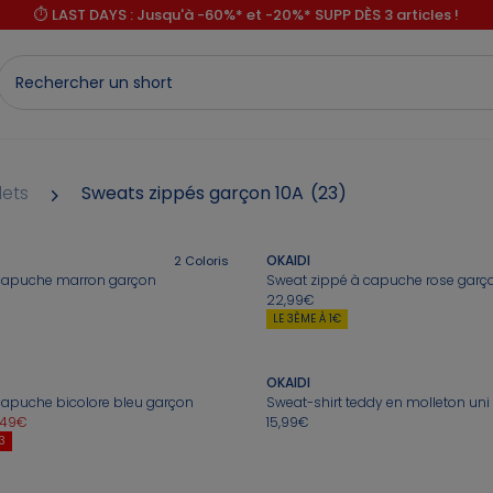
⏱️ LAST DAYS : Jusqu'à -60%* et -20%* SUPP DÈS 3 articles !
lets
Sweats zippés garçon 10A
(23)
OKAIDI
2
Coloris
 capuche marron garçon
Sweat zippé à capuche rose garç
22,99€
LE 3ÈME À 1€
OKAIDI
capuche bicolore bleu garçon
Sweat-shirt teddy en molleton uni
1,49€
15,99€
3