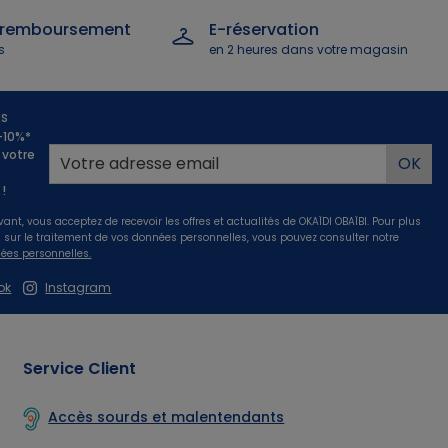
 remboursement
E-réservation
s
en 2 heures dans votre magasin
us
 -10%*
 votre
!
vant, vous acceptez de recevoir les offres et actualités de OKAÏDI OBAÏBI. Pour plus
s sur le traitement de vos données personnelles, vous pouvez consulter notre
ées personnelles.
ok
Instagram
Service Client
Accès sourds et malentendants