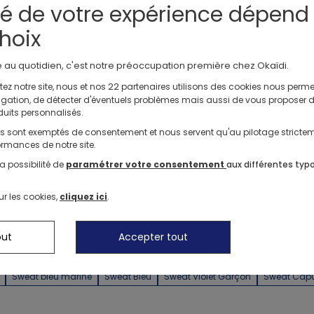
té de votre expérience dépend
1
hoix
Nos Shorts
e au quotidien, c'est notre préoccupation première chez Okaïdi.
Nos Robes
22
ez notre site, nous et nos
partenaires utilisons des cookies nous perme
avigation, de détecter d'éventuels problèmes mais aussi de vous proposer 
Nos Tenues Complètes
Chaussons de Na
duits personnalisés.
ls sont exemptés de consentement et nous servent qu'au pilotage stricte
rmances de notre site.
a possibilité de
paramétrer votre consentement
aux différentes typ
Les clients Okaidi donnent la note de
4.76 / 478
avis
ur les cookies,
cliquez ici
.
à la catégorie Sweats zippés
out
Accepter tout
Sweat bleu marine
Sweat Bleu
Sweat Violet Garçon
Sweat Capuc