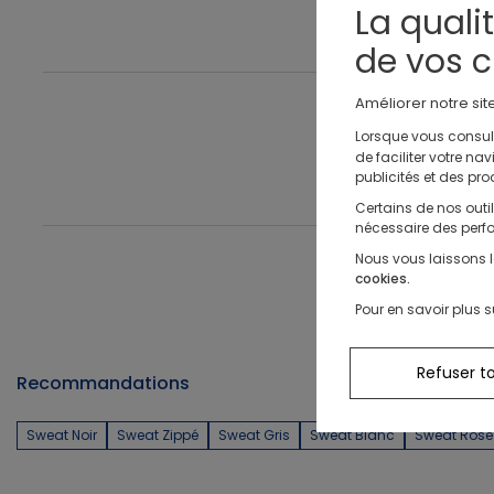
Nos sélections
La quali
Jeux sportifs
Nos conseils
de vos c
Nos Pantalons & Leggings
Nos Pantalons
Nouvelle Collection
J'en profite
J'en profite
J'en profite
Améliorer notre sit
Nouvelle collection
J'en profite
Lorsque vous consult
de faciliter votre n
Idées Cadeaux Naissance
J'en profite
publicités et des pro
Certains de nos outi
nécessaire des perfo
Nous vous laissons l
cookies.
Pour en savoir plus s
Refuser t
Recommandations
Sweat Noir
Sweat Zippé
Sweat Gris
Sweat Blanc
Sweat Rose