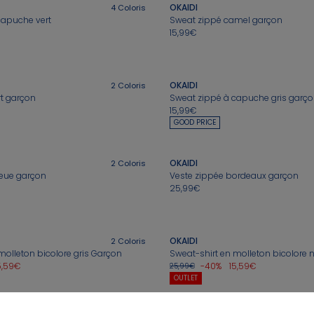
OKAIDI
4
Coloris
capuche vert
Sweat zippé camel garçon
15,99€
OKAIDI
2
Coloris
rt garçon
Sweat zippé à capuche gris garç
15,99€
GOOD PRICE
OKAIDI
2
Coloris
leue garçon
Veste zippée bordeaux garçon
25,99€
OKAIDI
2
Coloris
molleton bicolore gris Garçon
Sweat-shirt en molleton bicolore 
5,59€
-40%
15,59€
25,99€
OUTLET