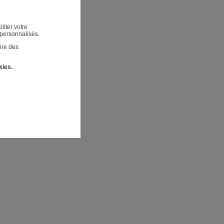
liter votre
 personnalisés.
ire des
kies.