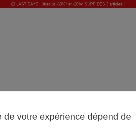
⏱️ LAST DAYS : Jusqu'à -60%* et -20%* SUPP DÈS 3 articles !
é de votre expérience dépend de