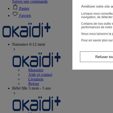
Suivre une commande
Améliorer notre site 
Panier
Lorsque vous consultez
Favoris
navigation, de détecte
Certains de nos outils
performances de notre 
Nous vous laissons la p
Pour en savoir plus sur
Naissance
0-12 mois
Refuser to
Magasins
Aide et contact
Livraison
Retour
Bébé fille
3 mois - 5 ans