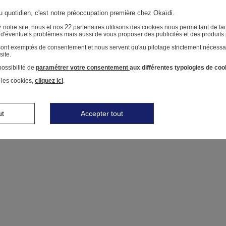
au quotidien, c'est notre préoccupation première chez Okaïdi.
22
 notre site, nous et nos
partenaires utilisons des cookies nous permettant de faci
r d'éventuels problèmes mais aussi de vous proposer des publicités et des produits
 sont exemptés de consentement et nous servent qu'au pilotage strictement nécessa
site.
ossibilité de
paramétrer votre consentement
aux différentes typologies de coo
 les cookies,
cliquez ici
.
ut
Accepter tout