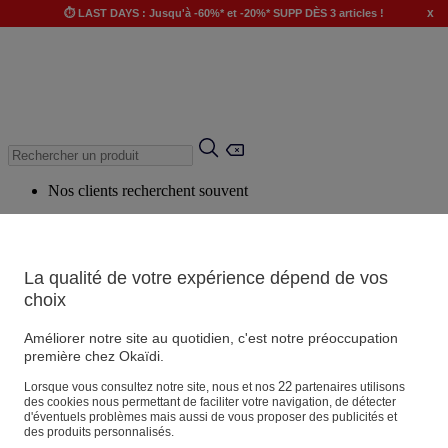
x
⏱️ LAST DAYS : Jusqu'à -60%* et -20%* SUPP DÈS 3 articles !
Nos clients recherchent souvent
Mots clés suggérés
Conseils suggérés
La qualité de votre expérience dépend de vos
Produits suggérés
choix
Voir tous les produits
Améliorer notre site au quotidien, c'est notre préoccupation
première chez Okaïdi.
Magasin
22
Lorsque vous consultez notre site, nous et nos
partenaires utilisons
des cookies nous permettant de faciliter votre navigation, de détecter
d'éventuels problèmes mais aussi de vous proposer des publicités et
des produits personnalisés.
Vos informations personnelles