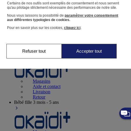
Suivre une commande
Certains de nos outils sont exemptés de consentement et nous servent
qu'au pilotage strictement nécessaire des performances de notre site.
Panier
Nous vous laissons la possibilité de
paramétrer votre consentement
Favoris
aux différentes typologies de cookies.
Pour en savoir plus sur les cookies,
cliquez ici
.
Refuser tout
Accepter tout
Naissance
0-12 mois
Magasins
Aide et contact
Livraison
Retour
Bébé fille
3 mois - 5 ans