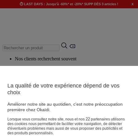
x
⏱️ LAST DAYS : Jusqu'à -60%* et -20%* SUPP DÈS 3 articles !
Nos clients recherchent souvent
Mots clés suggérés
Conseils suggérés
La qualité de votre expérience dépend de vos
Produits suggérés
choix
Voir tous les produits
Améliorer notre site au quotidien, c'est notre préoccupation
première chez Okaïdi.
Magasin
22
Lorsque vous consultez notre site, nous et nos
partenaires utilisons
des cookies nous permettant de faciliter votre navigation, de détecter
d'éventuels problèmes mais aussi de vous proposer des publicités et
des produits personnalisés.
Vos informations personnelles