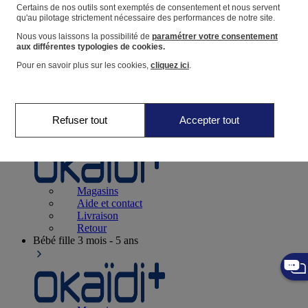
Suivre une commande
Certains de nos outils sont exemptés de consentement et nous servent
qu'au pilotage strictement nécessaire des performances de notre site.
Panier
Nous vous laissons la possibilité de
paramétrer votre consentement
Favoris
aux différentes typologies de cookies.
Pour en savoir plus sur les cookies,
cliquez ici
.
Refuser tout
Accepter tout
Naissance
0-12 mois
Magasins
Aide et contact
Livraison
Retour
Bébé fille
3 mois - 5 ans