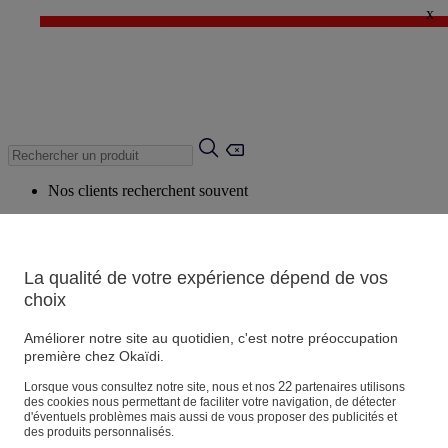
x
✨ LAST DAYS : Jusqu'à -60%* ✨
💙 1€* le 3ème article sur une sélection Été 💙
Nos clients recherchent souvent
Mots clés suggérés
Conseils suggérés
La qualité de votre expérience dépend de vos
Produits suggérés
choix
Voir tous les produits
Améliorer notre site au quotidien, c'est notre préoccupation
première chez Okaïdi.
Magasin
22
Lorsque vous consultez notre site, nous et nos
partenaires utilisons
des cookies nous permettant de faciliter votre navigation, de détecter
d'éventuels problèmes mais aussi de vous proposer des publicités et
des produits personnalisés.
Vos informations personnelles