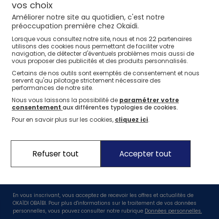
⏱️ Last days
Nos conseils
Nos conseils
Nos sélections
Nos conseils
Nos marques
vos choix
Jusqu'à -60%*
Améliorer notre site au quotidien, c'est notre
La marque Okaïdi
Nos conseils
Nos sélections
préoccupation première chez Okaïdi.
Jeux sportifs
22
Lorsque vous consultez notre site, nous et nos
partenaires
Nos engagements
Nos conseils
utilisons des cookies nous permettant de faciliter votre
navigation, de détecter d'éventuels problèmes mais aussi de
Nos Pantalons & Leggings
Nos Pantalons
Nouvelle Collection
J'en profite
J'en profite
J'en profite
Nos engagements pour l'environnement
vous proposer des publicités et des produits personnalisés.
Certains de nos outils sont exemptés de consentement et nous
Nos actions solidaires
Nouvelle collection
J'en profite
servent qu'au pilotage strictement nécessaire des
performances de notre site.
Idées Cadeaux Naissance
J'en profite
Nous vous laissons la possibilité de
paramétrer votre
consentement
aux différentes typologies de cookies.
Suivez nous
Pour en savoir plus sur les cookies,
cliquez ici
.
Profitez de -10%* dès 20€ sur votre première commande !
Refuser tout
Accepter tout
En vous inscrivant, vous acceptez de recevoir les offres et actualités de
OKAÏDI OBAÏBI. Pour plus d'informations sur le traitement de vos données
personnelles, vous pouvez consulter notre rubrique
Données personnelles.