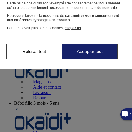
Suivre une commande
Certains de nos outils sont exemptés de consentement et nous servent
qu'au pilotage strictement nécessaire des performances de notre site.
Panier
Nous vous laissons la possibilité de
paramétrer votre consentement
Favoris
aux différentes typologies de cookies.
Pour en savoir plus sur les cookies,
cliquez ici
.
Refuser tout
Accepter tout
Naissance
0-12 mois
Magasins
Aide et contact
Livraison
Retour
Bébé fille
3 mois - 5 ans