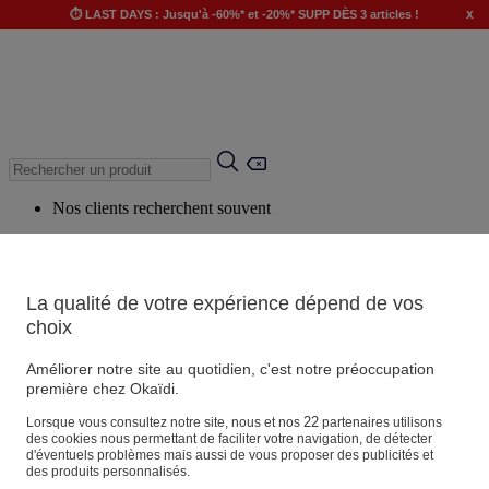
x
⏱️ LAST DAYS : Jusqu'à -60%* et -20%* SUPP DÈS 3 articles !
Nos clients recherchent souvent
Mots clés suggérés
Conseils suggérés
La qualité de votre expérience dépend de vos
Produits suggérés
choix
Voir tous les produits
Améliorer notre site au quotidien, c'est notre préoccupation
première chez Okaïdi.
Magasin
22
Lorsque vous consultez notre site, nous et nos
partenaires utilisons
des cookies nous permettant de faciliter votre navigation, de détecter
d'éventuels problèmes mais aussi de vous proposer des publicités et
des produits personnalisés.
Vos informations personnelles